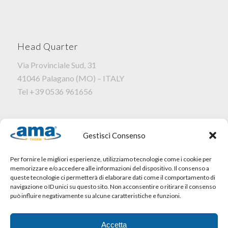
Head Quarter
Via Provinciale Sud, 31
41046 Palagano (MO) – ITALY
Tel +39 0536 961656
Gestisci Consenso
STABILIMENTO NR.3 – Amatherm
Per fornire le migliori esperienze, utilizziamo tecnologie come i cookie per
memorizzare e/o accedere alle informazioni del dispositivo. Il consenso a
Via Trentino-Alto Adige, 22
queste tecnologie ci permetterà di elaborare dati come il comportamento di
navigazione o ID unici su questo sito. Non acconsentire o ritirare il consenso
41049 Sassuolo (MO) – ITALY
può influire negativamente su alcune caratteristiche e funzioni.
Tel +39 0536 806209
info@amatherm.it
Accetta