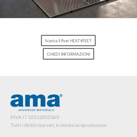
Scarica il flyer HEAT4FEET
CHIEDI INFORMAZIONI
P.IVA IT 02512850369
Tutti i diritti riservati, è vietata la riproduzione