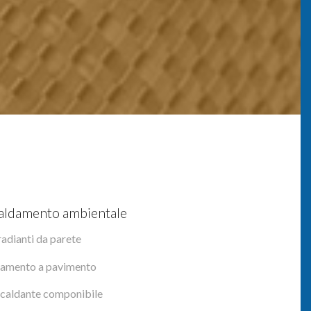
iscaldamento ambientale
radianti da parete
ldamento a pavimento
scaldante componibile