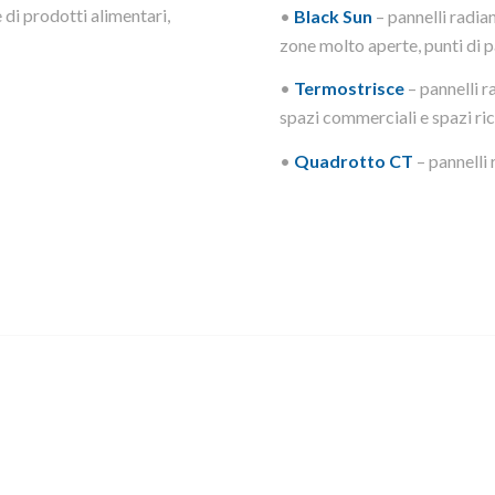
 di prodotti alimentari,
•
Black Sun
– pannelli radian
zone molto aperte, punti di p
•
Termostrisce
– pannelli ra
spazi commerciali e spazi ricr
•
Quadrotto CT
– pannelli 