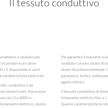
Il tessuto conduttivo
 Amatherm, è studiato per
Per garantire il massimo isola
i di produrre un calore
smaltato con uno strato di b
ci. È disponibile in varie
strato di poliammideimide. 
e caratteristiche elettriche.
garantisce, inoltre, un’elevat
agenti chimici.
tallo conduttivo e da
 non testurizzato. Può essere
Il tessuto conduttivo di Amat
oni, da 12 a 400V e,
isolamento elettrico fino a +
isolamento elettrico, resiste
Queste caratteristiche lo r