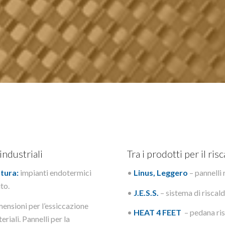
industriali
Tra i prodotti per il r
atura:
impianti endotermici
•
Linus, Leggero
– pannelli 
uto.
•
J.E.S.S.
– sistema di risca
mensioni per l’essiccazione
•
HEAT 4 FEET
– pedana ri
eriali. Pannelli per la